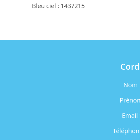
Bleu ciel : 1437215
Cord
Nom *
Prénom
Email 
Téléphone