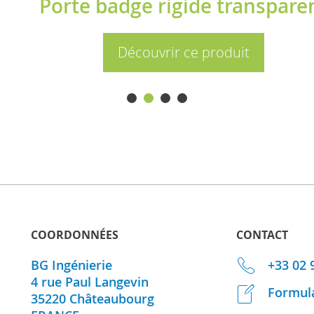
Porte badge rigide transpare
Découvrir ce produit
COORDONNÉES
CONTACT
BG Ingénierie
+33 02 
4 rue Paul Langevin
Formula
35220
Châteaubourg