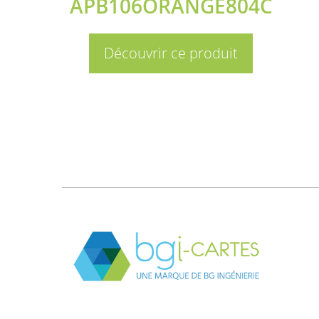
APB106ORANGE804C
Découvrir ce produit