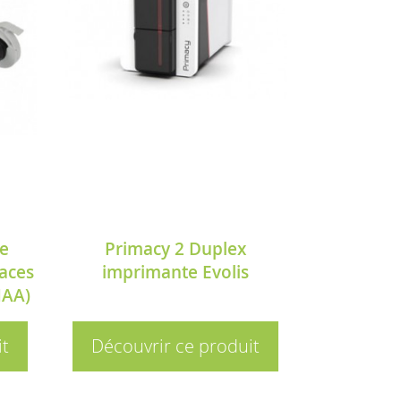
e
Primacy 2 Duplex
faces
imprimante Evolis
NAA)
it
Découvrir ce produit